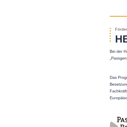
Förder
H
Bei der H
„Passgen
Das Prog
Besetzung
Fachkräft
Europäisc