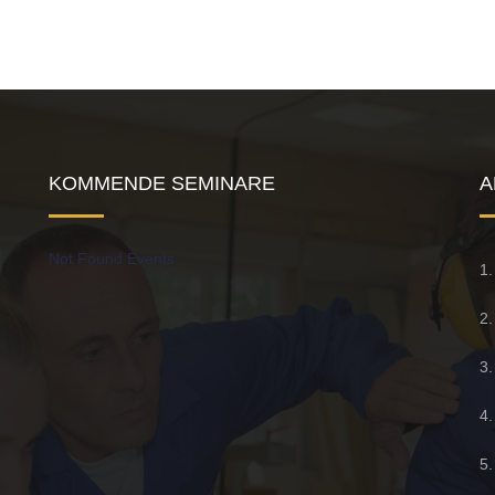
KOMMENDE SEMINARE
A
Not Found Events
1
2
3
4
5