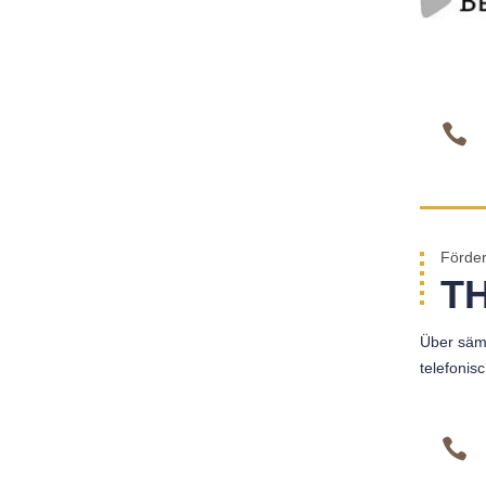
Förder
T
Über sämt
telefonisc