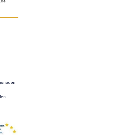
.de
t
sgenauen
den