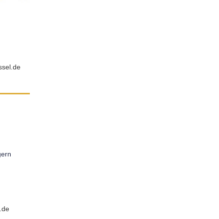
ssel.de
gern
.de