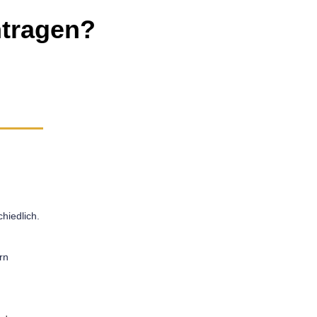
ntragen?
hiedlich.
rn