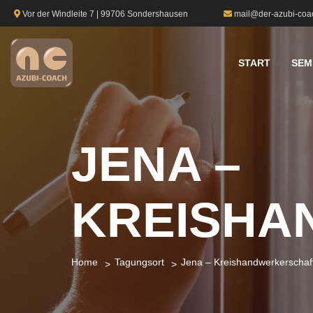
Vor der Windleite 7 | 99706 Sondershausen
mail@der-azubi-coa
START
SEM
JENA –
KREISHA
Home
Tagungsort
Jena – Kreishandwerkerschaf