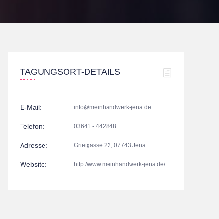
TAGUNGSORT-DETAILS
E-Mail:
info@meinhandwerk-jena.de
Telefon:
03641 - 442848
Adresse:
Grietgasse 22, 07743 Jena
Website:
http://www.meinhandwerk-jena.de/