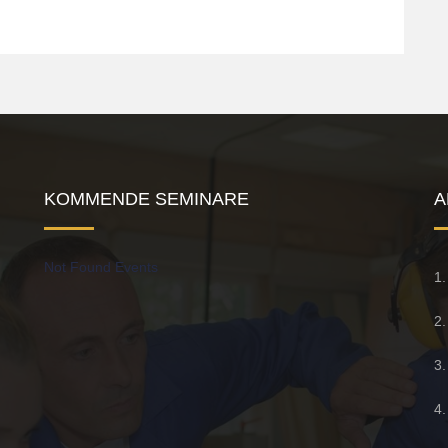
KOMMENDE SEMINARE
A
Not Found Events
1
2
3
4